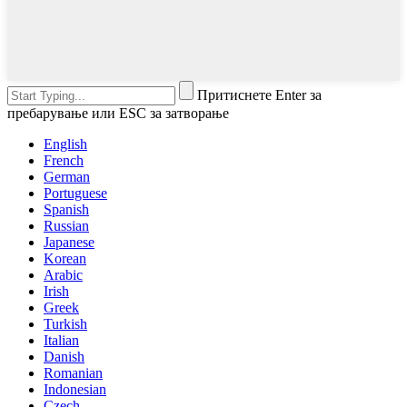
Притиснете Enter за
пребарување или ESC за затворање
English
French
German
Portuguese
Spanish
Russian
Japanese
Korean
Arabic
Irish
Greek
Turkish
Italian
Danish
Romanian
Indonesian
Czech