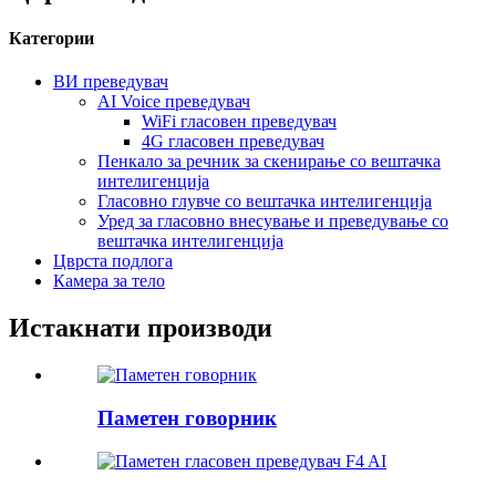
Категории
ВИ преведувач
AI Voice преведувач
WiFi гласовен преведувач
4G гласовен преведувач
Пенкало за речник за скенирање со вештачка
интелигенција
Гласовно глувче со вештачка интелигенција
Уред за гласовно внесување и преведување со
вештачка интелигенција
Цврста подлога
Камера за тело
Истакнати производи
Паметен говорник