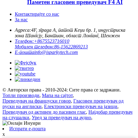
Паметен гласовен преведувач F4 AI
Контактирајте со нас
За нас
Адреса:
4F, зграда А, патот Кеџи бр. 1, индустриска
зона Шангсју, Бантиан, област Лонганг, Шенжен
Телефон:
+8675523716010
Мобилен телефон:
86-15622869213
Е-пошта
info@isparkytech.com
© Авторски права - 2010-2024: Сите права се задржани.
Топли производи
,
Мапа на сајтот
,
Преведувач на француски говор
,
Гласовен преведувач од
руски на англиски
,
Електронски преведувач на јазици
,
Преведувач од активен до пасивен глас
,
Најдобар преведувач
на слушалки
,
Уред за преведувач на аудио
,
Испрати е-пошта
x