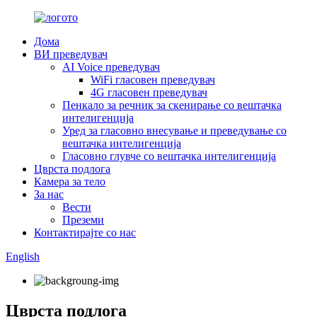
Дома
ВИ преведувач
AI Voice преведувач
WiFi гласовен преведувач
4G гласовен преведувач
Пенкало за речник за скенирање со вештачка
интелигенција
Уред за гласовно внесување и преведување со
вештачка интелигенција
Гласовно глувче со вештачка интелигенција
Цврста подлога
Камера за тело
За нас
Вести
Преземи
Контактирајте со нас
English
Цврста подлога